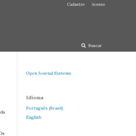
Cadastro
Acesso
Buscar
Open Journal Systems
Idioma
Português (Brasil)
 da
English
 Os