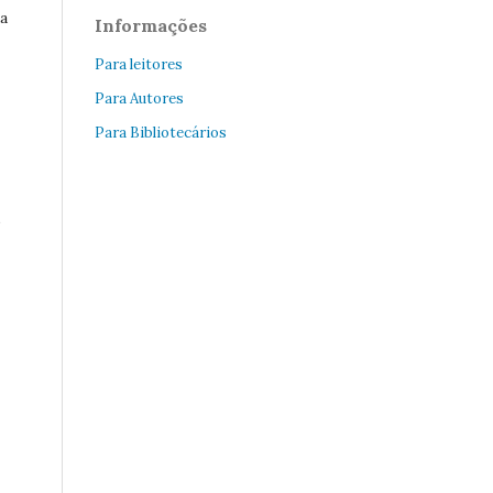
da
Informações
Para leitores
Para Autores
Para Bibliotecários
o